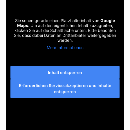
Sie sehen gerade einen Platzhalterinhalt von
Google
Maps
. Um auf den eigentlichen Inhalt zuzugreifen,
klicken Sie auf die Schaltfläche unten. Bitte beachten
Sie, dass dabei Daten an Drittanbieter weitergegeben
werden.
Mehr Informationen
Inhalt entsperren
Erforderlichen Service akzeptieren und Inhalte
entsperren