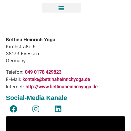
Bettina Heinrich Yoga
Kirchstraße 9
38173
Evessen
Germany
049 0178 429823
Telefon:
kontakt@bettinaheinrichyoga.de
E-Mail:
http://www.bettinaheinrichyoga.de
Internet:
Social-Media Kanäle