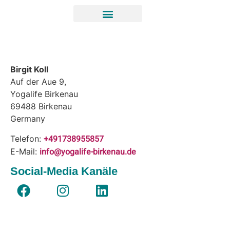
Birgit Koll
Auf der Aue 9,
Yogalife Birkenau
69488
Birkenau
Germany
+491738955857
Telefon:
info@yogalife-birkenau.de
E-Mail:
Social-Media Kanäle